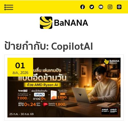
ป้ายกำกับ:
CopilotAI
01
ส.ค., 2026