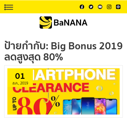
ป้ายกำกับ:
Big Bonus 2019
ลดสูงสุด 80%
01
ส.ค., 2019