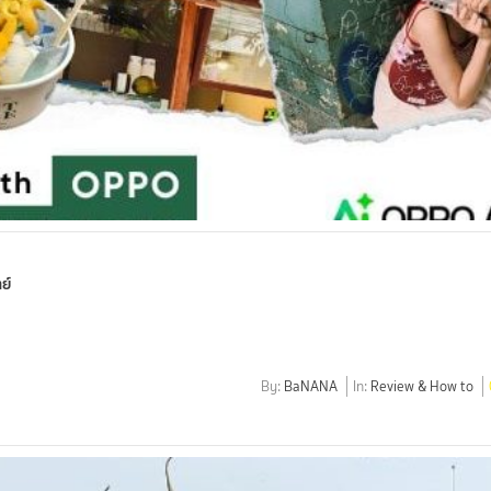
ย์
By:
BaNANA
In:
Review & How to