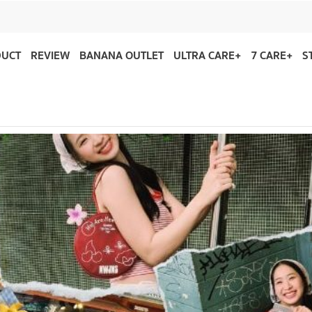
DUCT
REVIEW
BANANA OUTLET
ULTRA CARE+
7 CARE+
S