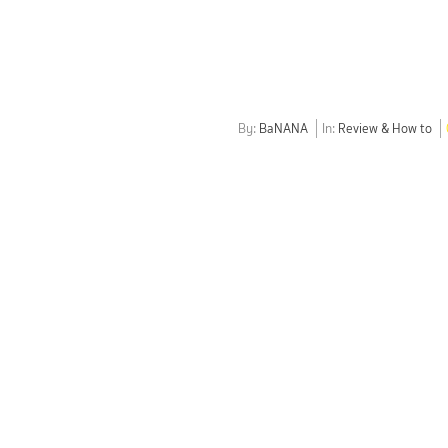
By:
BaNANA
In:
Review & How to