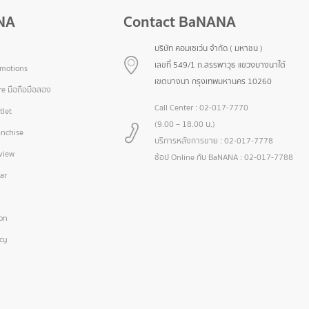
NA
Contact BaNANA
บริษัท คอมเซเว่น จำกัด ( มหาชน )
เลขที่ 549/1 ถ.สรรพาวุธ แขวงบางนาใต้
omotions
เขตบางนา กรุงเทพมหานคร 10260
e มือถือมือสอง
Call Center :
02-017-7770
let
(9.00 – 18.00 น.)
nchise
บริการหลังการขาย :
02-017-7778
view
ช้อป Online กับ BaNANA :
02-017-7788
ar
ion
icy