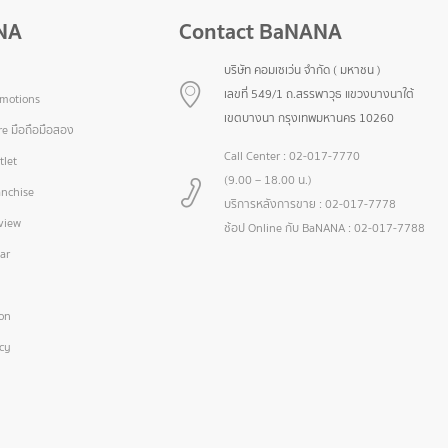
NA
Contact BaNANA
บริษัท คอมเซเว่น จำกัด ( มหาชน )
เลขที่ 549/1 ถ.สรรพาวุธ แขวงบางนาใต้
omotions
เขตบางนา กรุงเทพมหานคร 10260
e มือถือมือสอง
Call Center :
02-017-7770
let
(9.00 – 18.00 น.)
nchise
บริการหลังการขาย :
02-017-7778
view
ช้อป Online กับ BaNANA :
02-017-7788
ar
ion
icy