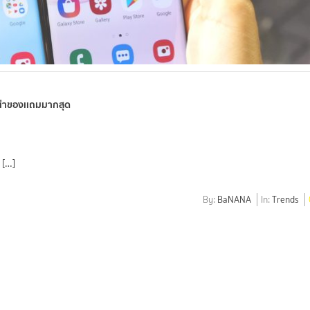
น่าของเเถมมากสุด
 […]
By:
BaNANA
In:
Trends