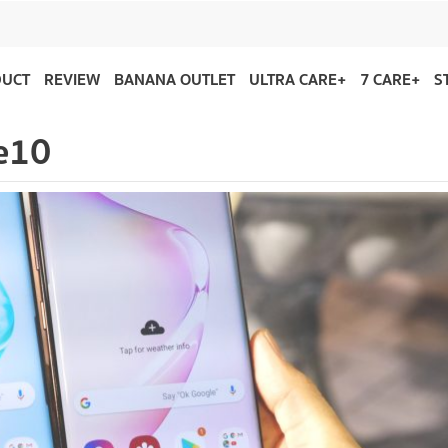
DUCT
REVIEW
BANANA OUTLET
ULTRA CARE+
7 CARE+
S
te10