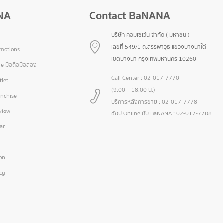
NA
Contact BaNANA
บริษัท คอมเซเว่น จำกัด ( มหาชน )
เลขที่ 549/1 ถ.สรรพาวุธ แขวงบางนาใต้
omotions
เขตบางนา กรุงเทพมหานคร 10260
e มือถือมือสอง
Call Center :
02-017-7770
let
(9.00 – 18.00 น.)
nchise
บริการหลังการขาย :
02-017-7778
view
ช้อป Online กับ BaNANA :
02-017-7788
ar
ion
icy