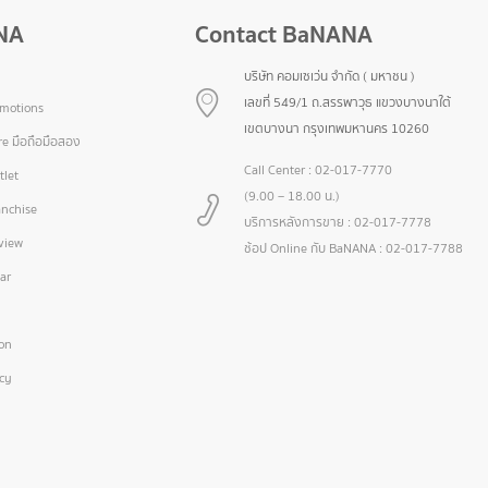
NA
Contact BaNANA
บริษัท คอมเซเว่น จำกัด ( มหาชน )
เลขที่ 549/1 ถ.สรรพาวุธ แขวงบางนาใต้
omotions
เขตบางนา กรุงเทพมหานคร 10260
e มือถือมือสอง
Call Center :
02-017-7770
let
(9.00 – 18.00 น.)
nchise
บริการหลังการขาย :
02-017-7778
view
ช้อป Online กับ BaNANA :
02-017-7788
ar
ion
icy