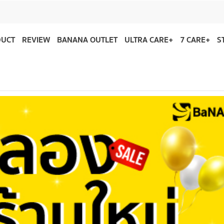
DUCT
REVIEW
BANANA OUTLET
ULTRA CARE+
7 CARE+
S