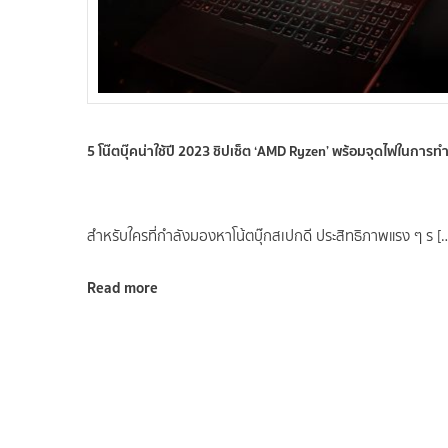
5 โน๊ตบุ๊คน่าใช้ปี 2023 ชิปเซ็ต ‘AMD Ryzen’ พร้อมจุดไฟในการ
สำหรับใครที่กำลังมองหาโน้ตบุ๊กสเปกดี ประสิทธิภาพแรง ๆ ร [
Read more