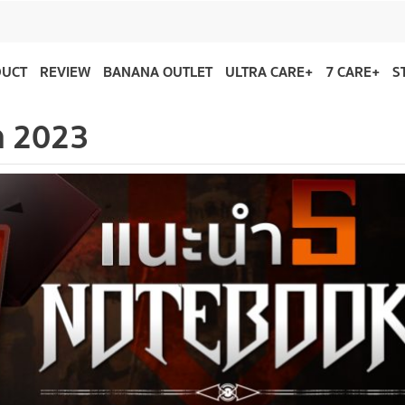
DUCT
REVIEW
BANANA OUTLET
ULTRA CARE+
7 CARE+
S
๊ค 2023