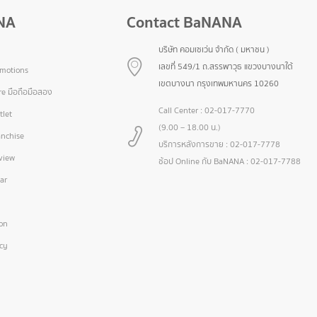
NA
Contact BaNANA
บริษัท คอมเซเว่น จำกัด ( มหาชน )
เลขที่ 549/1 ถ.สรรพาวุธ แขวงบางนาใต้
omotions
เขตบางนา กรุงเทพมหานคร 10260
e มือถือมือสอง
Call Center :
02-017-7770
let
(9.00 – 18.00 น.)
nchise
บริการหลังการขาย :
02-017-7778
view
ช้อป Online กับ BaNANA :
02-017-7788
ar
ion
icy