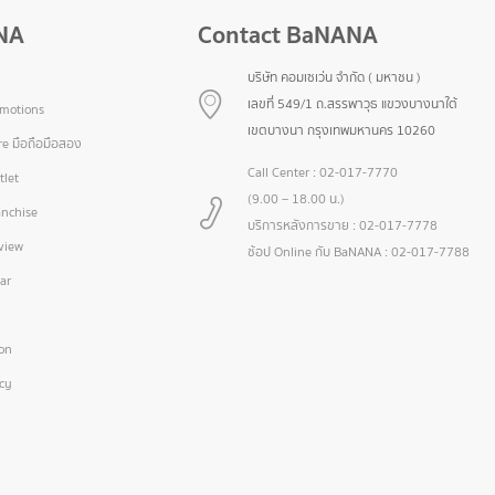
NA
Contact BaNANA
บริษัท คอมเซเว่น จำกัด ( มหาชน )
เลขที่ 549/1 ถ.สรรพาวุธ แขวงบางนาใต้
omotions
เขตบางนา กรุงเทพมหานคร 10260
e มือถือมือสอง
Call Center :
02-017-7770
let
(9.00 – 18.00 น.)
nchise
บริการหลังการขาย :
02-017-7778
view
ช้อป Online กับ BaNANA :
02-017-7788
ar
ion
icy