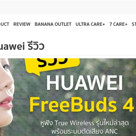
DUCT
REVIEW
BANANA OUTLET
ULTRA CARE+
7 CARE+
S
uawei รีวิว