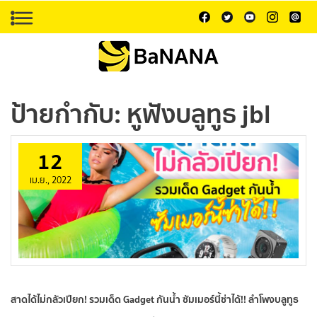
ป้ายกำกับ:
หูฟังบลูทูธ jbl
12
เม.ย., 2022
สาดได้ไม่กลัวเปียก! รวมเด็ด Gadget กันน้ำ ซัมเมอร์นี้ซ่าได้!! ลําโพงบลูทูธ