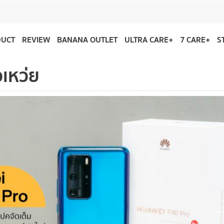
DUCT
REVIEW
BANANA OUTLET
ULTRA CARE+
7 CARE+
S
เหว่ย