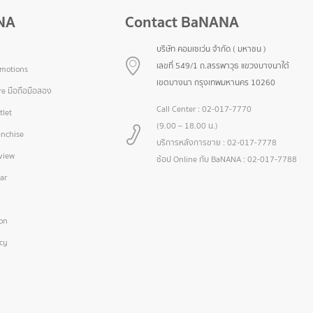
NA
Contact BaNANA
บริษัท คอมเซเว่น จำกัด ( มหาชน )
เลขที่ 549/1 ถ.สรรพาวุธ แขวงบางนาใต้
omotions
เขตบางนา กรุงเทพมหานคร 10260
e มือถือมือสอง
Call Center :
02-017-7770
let
(9.00 – 18.00 น.)
nchise
บริการหลังการขาย :
02-017-7778
view
ช้อป Online กับ BaNANA :
02-017-7788
ar
ion
icy