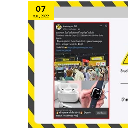
07
ก.ย., 2022