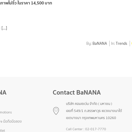
ณภาพไม่จิ๋ว ในราคา 14,500 บาท
 […]
By:
BaNANA
In:
Trends
NA
Contact BaNANA
บริษัท คอมเซเว่น จำกัด ( มหาชน )
เลขที่ 549/1 ถ.สรรพาวุธ แขวงบางนาใต้
omotions
เขตบางนา กรุงเทพมหานคร 10260
e มือถือมือสอง
Call Center :
02-017-7770
let