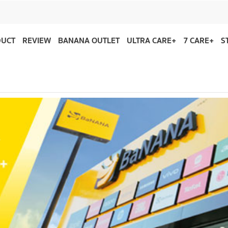
DUCT
REVIEW
BANANA OUTLET
ULTRA CARE+
7 CARE+
S