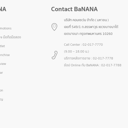
NA
Contact BaNANA
บริษัท คอมเซเว่น จำกัด ( มหาชน )
เลขที่ 549/1 ถ.สรรพาวุธ แขวงบางนาใต้
omotions
เขตบางนา กรุงเทพมหานคร 10260
e มือถือมือสอง
Call Center :
02-017-7770
let
(9.00 – 18.00 น.)
nchise
บริการหลังการขาย :
02-017-7778
view
ช้อป Online กับ BaNANA :
02-017-7788
ar
ion
icy