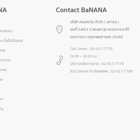
NA
Contact BaNANA
บริษัท คอมเซเว่น จำกัด ( มหาชน )
เลขที่ 549/1 ถ.สรรพาวุธ แขวงบางนาใต้
omotions
เขตบางนา กรุงเทพมหานคร 10260
e มือถือมือสอง
Call Center :
02-017-7770
let
(9.00 – 18.00 น.)
nchise
บริการหลังการขาย :
02-017-7778
view
ช้อป Online กับ BaNANA :
02-017-7788
ar
ion
icy