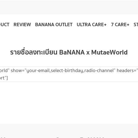
DUCT
REVIEW
BANANA OUTLET
ULTRA CARE+
7 CARE+
S
รายชื่อลงทะเบียน BaNANA x MutaeWorld
d” show=”your-email,select-birthday,radio-channel” headers=”yo
rt”]