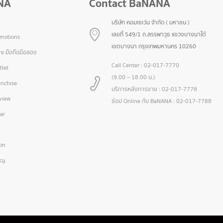
NA
Contact BaNANA
บริษัท คอมเซเว่น จำกัด ( มหาชน )
เลขที่ 549/1 ถ.สรรพาวุธ แขวงบางนาใต้
omotions
เขตบางนา กรุงเทพมหานคร 10260
e มือถือมือสอง
Call Center :
02-017-7770
let
(9.00 – 18.00 น.)
nchise
บริการหลังการขาย :
02-017-7778
view
ช้อป Online กับ BaNANA :
02-017-7788
ar
ion
icy