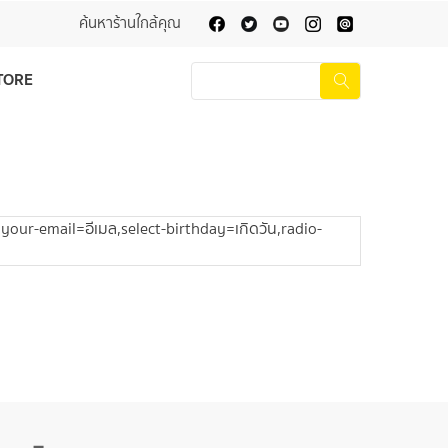
ค้นหาร้านใกล้คุณ
TORE
ur-email=อีเมล,select-birthday=เกิดวัน,radio-