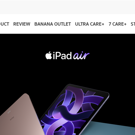
DUCT
REVIEW
BANANA OUTLET
ULTRA CARE+
7 CARE+
S