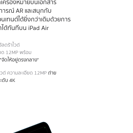
เครื่องหมายบนเอกสาร
การณ์ AR และสนุกกับ
นเทนต์ได้ยิ่งกว่าเดิมด้วยการ
ำได้ทันที
บน iPad Air
ัลตร้าไวด์
ียด 12MP พร้อม
จัดให้อยู่
ตรงกลาง"
วด์
ความละเอียด 12MP
ถ่าย
ระดับ 4K