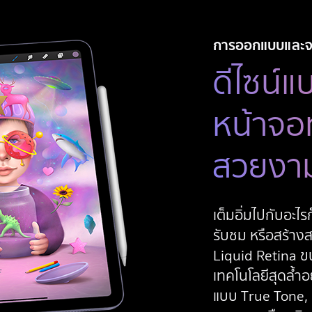
เ
ส
ธ
การออกแบบและ
ค
ดีไซน์แ
ว
า
ม
หน้าจอ
รั
บ
สวยงา
ผิ
ด
ท
า
เต็มอิ่มไปกับอะไร
ง
รับชม หรือสร้าง
ก
Liquid Retina
ขน
ฎ
เทคโนโลยี
สุดล้ำ
ห
แบบ True Tone,
ม