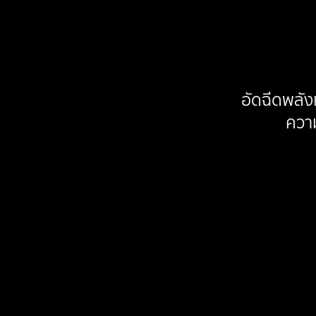
อัดฉีดพลั
ควา