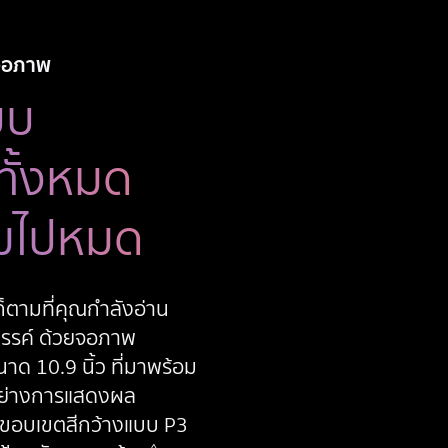
จอภาพ
บบ
ทั้งหมด
มไปหมด
ก็ตามที่คุณ
กำลังอ่าน
สรรค์
ด้วยจอภาพ
าด 10.9 นิ้ว ที่มาพร้อม
อย่างการ
แสดงผล
ขอบเขตสีกว้าง
แบบ P3