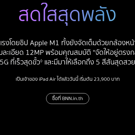
สดใสสุดพลัง
งแรงโดยชิป Apple M1
ทั้งยัง
จัดเต็ม
ด้วยกล้องหน้
มละเอียด 12MP
พร้อมคุณสมบัติ "จัดให้อยู่
ตรงก
อ้
5G
ที่เร็วสุดขั้ว
และ
มีมาให้เลือก
ถึง 5 สีสันสุดสว
◊
า
ง
เป็นเจ้าของ iPad Air ได้แล้ววันนี้ เริ่มต้น 23,900 บาท
ถึ
ง
ก
ซื้อที่ BNN.in.th
า
ร
ป
ฏิ