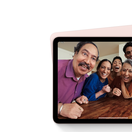
ส
ธ
ค
ว
า
ม
รั
บ
ผิ
ด
ท
า
ง
ก
ฎ