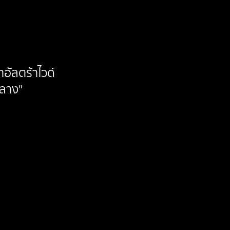
า
อัลตร้าไวด์
ลาง"
ย