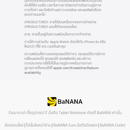
อุปกรณ์ทุกเครื่องได้รับการทดสอบโดยใช้ซอฟต์แวร์รุ่นก่อน
เปิดให้ใช้งานจริง เวลาในการชาร์จแตกต่างกันตามภูมิภาค
การตั้งค่า และปัจจัยด้านสภาวะแวดล้อม และผลลัพธ์จริงจะ
แตกต่างออกไป
(PRODUCT)RED:
รายได้ส่วนหนึ่งจากทุกการจำหน่าย
(PRODUCT)RED มอบให้กับกองทุนโลก
สาย:
สายขึ้นอยู่กับความพร้อมในการวางจำหน่าย
การใช้งานร่วมกัน:
Apple Watch ต้องใช้กับ iPhone 6s หรือ
ใหม่กว่า ที่ใช้ iOS เวอร์ชั่นล่าสุด
ความพร้อมใช้งานของคุณสมบัติต่างๆ:
คุณสมบัติอาจมีการ
เปลี่ยนแปลงได้ คุณสมบัติ แอปพลิเคชัน และบริการ
บางประเภท
อาจใช้ไม่ได้ในบางภูมิภาคหรือบางภาษา
ดูรายการ
ทั้งหมดได้ที่
apple.com/th/watchos/feature-
availability
ร้านบานาน่า ซื้ออุปกรณ์ IT มือถือ Tablet Notebook ต้องที่ BaNANA เท่านั้น
ช้อปออนไลน์
|
โปรโมชันหน้าร้าน
|
BaNANA Sure มือถือมือสอง
|
BaNANA Outlet