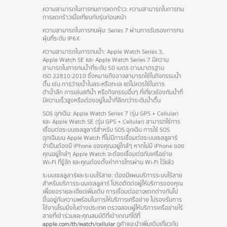
ความสามารถในการทนการแตกร้าว:
ความสามารถในการทน
การแตกร้าวเมื่อเทียบกับรุ่นก่อนหน้า
ความสามารถในการทนฝุ่น:
Series 7 ผ่านการรับรองการทน
ฝุ่นที่ระดับ IP6X
ความสามารถในการทนน้ำ:
Apple Watch Series 3,
Apple Watch SE และ Apple Watch Series 7 มีความ
สามารถในการทนน้ำที่ระดับ 50 เมตร ตามมาตรฐาน
ISO 22810:2010 ซึ่งหมายถึงอาจสามารถใช้ในกิจกรรมน้ำ
ตื้น เช่น การว่ายน้ำในสระหรือทะเล แต่ไม่ควรใช้ในการ
ดำน้ำลึก
การเล่นสกีน้ำ หรือกิจกรรมอื่นๆ ที่เกี่ยวข้องกับน้ำที่
มีความเร็วสูงหรือต้องอยู่ในน้ำที่ลึกกว่าระดับน้ำตื้น
SOS ฉุกเฉิน:
Apple Watch Series 7 (รุ่น GPS + Cellular)
และ Apple Watch SE (รุ่น GPS + Cellular) สามารถใช้การ
เชื่อมต่อระบบ
เซลลูลาร์
สำหรับ SOS ฉุกเฉิน การใช้ SOS
ฉุกเฉินบน Apple Watch ที่ไม่มีการเชื่อมต่อระบบเซลลูลาร์
จำเป็นต้องมี iPhone ของคุณอยู่ใกล้ๆ หากไม่มี iPhone ของ
คุณอยู่ใกล้ๆ Apple Watch จะต้องเชื่อมต่อกับเครือข่าย
Wi‑Fi ที่รู้จัก และคุณต้องตั้งค่าการโทรผ่าน Wi‑Fi
ไว้แล้ว
ระบบเซลลูลาร์และระบบไร้สาย:
ต้องมีแผนบริการระบบ
ไร้สาย
สำหรับบริการระบบเซลลูลาร์ โปรดติดต่อผู้ให้บริการของคุณ
เพื่อขอรายละเอียด
เพิ่มเติม
การเชื่อมต่ออาจ
แตกต่าง
กันไป
ขึ้นอยู่กับความพร้อมในการให้บริการ
เครือข่าย
ไม่รองรับ
การ
ใช้งานโรมมิ่งในต่างประเทศ
ตรวจสอบ
ผู้ให้บริการ
เครือข่ายไร้
สายที่เข้าร่วมและคุณสมบัติที่เข้าเกณฑ์ได้ที่
apple.com/th/watch/cellular
ดูคำแนะนำ
เพิ่มเติม
เกี่ยวกับ