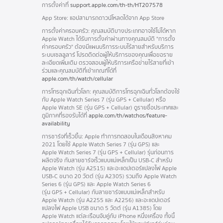
การตั้งค่าที่
support.apple.com/th-th/HT207578
App Store:
แอปสามารถดาวน์โหลดได้จาก App Store
การตั้งค่าครอบครัว:
คุณสมบัติบางประเภทอาจใช้ไม่ได้หาก
Apple Watch ได้รับการตั้งค่าผ่านทางคุณสมบัติ "การตั้ง
ค่าครอบครัว" ต้องมีแผนบริการระบบไร้สายสำหรับบริการ
ระบบเซลลูลาร์ โปรดติดต่อ
ผู้ให้บริการ
ของคุณเพื่อขอราย
ละเอียดเพิ่มเติม ตรวจสอบผู้ให้บริการเครือข่ายไร้สายที่เข้า
ร่วมและคุณสมบัติที่เข้าเกณฑ์ได้ที่
apple.com/th/watch/cellular
การโทรฉุกเฉินทั่วโลก:
คุณสมบัติการโทรฉุกเฉินทั่วโลกต้องใช้
กับ Apple Watch Series 7 (รุ่น GPS + Cellular) หรือ
Apple Watch SE (รุ่น GPS + Cellular) ดูรายชื่อประเทศและ
ภูมิภาคที่รองรับได้ที่
apple.com/th/watchos/feature-
availability
การชาร์จที่เร็วขึ้น:
Apple ทำการทดสอบในเดือนสิงหาคม
2021 โดยใช้ Apple Watch Series 7 (รุ่น GPS) และ
Apple Watch Series 7 (รุ่น GPS + Cellular) รุ่นก่อนการ
ผลิตจริง กับสายชาร์จเร็วแบบ
แม่เหล็ก
เป็น USB‑C สำหรับ
Apple Watch (รุ่น A2515) และอะแดปเตอร์
แปลงไฟ
Apple
USB‑C ขนาด 20 วัตต์ (รุ่น A2305)
รวมถึง
Apple Watch
Series 6 (รุ่น GPS) และ Apple Watch Series 6
(รุ่น GPS + Cellular) กับสายชาร์จแบบแม่เหล็กสำหรับ
Apple Watch (รุ่น A2255 และ A2256) และอะแดปเตอร์
แปลงไฟ Apple USB ขนาด 5 วัตต์ (รุ่น A1385) โดย
Apple Watch แต่ละเรือนจับคู่กับ iPhone หนึ่งเครื่อง ทั้งนี้