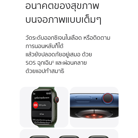
อนาคต
ของสุขภาพ
บนจอภาพ
แบบเต็มๆ
วัดระดับออกซิเจนในเลือด หรือติดตาม
การนอนหลับก็ได้
แล้ว
ยังปลอดภัยอยู่เสมอ
ด้วย
SOS ฉุกเฉิน
และผ่อนคลาย
◊
ด้วยแอปทำสมาธิ