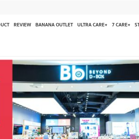
DUCT
REVIEW
BANANA OUTLET
ULTRA CARE+
7 CARE+
S