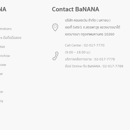
NA
Contact BaNANA
บริษัท คอมเซเว่น จำกัด ( มหาชน )
เลขที่ 549/1 ถ.สรรพาวุธ แขวงบางนาใต้
omotions
เขตบางนา กรุงเทพมหานคร 10260
e มือถือมือสอง
Call Center :
02-017-7770
let
(9.00 – 18.00 น.)
nchise
บริการหลังการขาย :
02-017-7778
view
ช้อป Online กับ BaNANA :
02-017-7788
ar
ion
icy