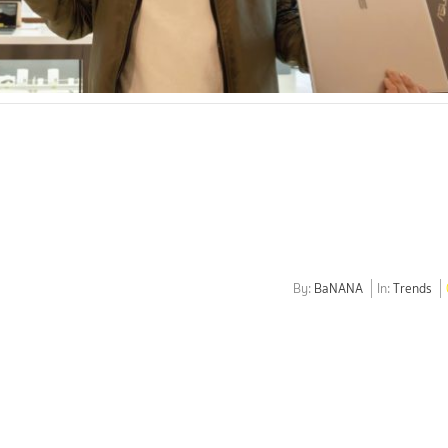
By:
BaNANA
In:
Trends