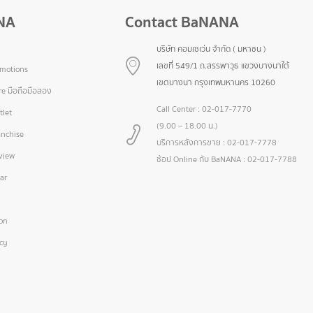
NA
Contact BaNANA
บริษัท คอมเซเว่น จำกัด ( มหาชน )
เลขที่ 549/1 ถ.สรรพาวุธ แขวงบางนาใต้
omotions
เขตบางนา กรุงเทพมหานคร 10260
e มือถือมือสอง
Call Center :
02-017-7770
let
(9.00 – 18.00 น.)
nchise
บริการหลังการขาย :
02-017-7778
view
ช้อป Online กับ BaNANA :
02-017-7788
ar
ion
icy