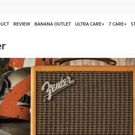
DUCT
REVIEW
BANANA OUTLET
ULTRA CARE+
7 CARE+
S
er