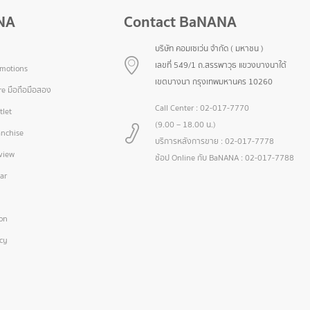
NA
Contact BaNANA
บริษัท คอมเซเว่น จำกัด ( มหาชน )
เลขที่ 549/1 ถ.สรรพาวุธ แขวงบางนาใต้
omotions
เขตบางนา กรุงเทพมหานคร 10260
e มือถือมือสอง
Call Center :
02-017-7770
let
(9.00 – 18.00 น.)
nchise
บริการหลังการขาย :
02-017-7778
view
ช้อป Online กับ BaNANA :
02-017-7788
ar
ion
icy