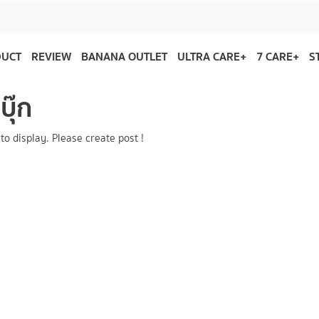
DUCT
REVIEW
BANANA OUTLET
ULTRA CARE+
7 CARE+
S
บุ๊ก
to display. Please create post !