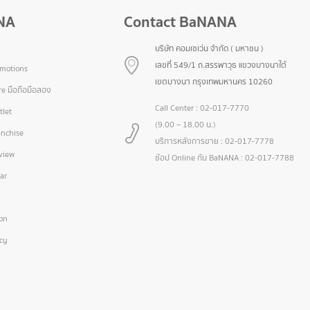
NA
Contact BaNANA
บริษัท คอมเซเว่น จำกัด ( มหาชน )
เลขที่ 549/1 ถ.สรรพาวุธ แขวงบางนาใต้
omotions
เขตบางนา กรุงเทพมหานคร 10260
e มือถือมือสอง
Call Center :
02-017-7770
let
(9.00 – 18.00 น.)
nchise
บริการหลังการขาย :
02-017-7778
view
ช้อป Online กับ BaNANA :
02-017-7788
ar
ion
icy