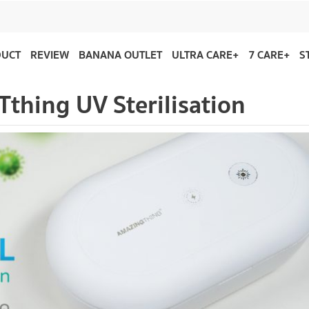
DUCT
REVIEW
BANANA OUTLET
ULTRA CARE+
7 CARE+
S
Tthing UV Sterilisation