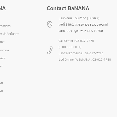
NA
Contact BaNANA
บริษัท คอมเซเว่น จำกัด ( มหาชน )
เลขที่ 549/1 ถ.สรรพาวุธ แขวงบางนาใต้
omotions
เขตบางนา กรุงเทพมหานคร 10260
e มือถือมือสอง
Call Center :
02-017-7770
let
(9.00 – 18.00 น.)
nchise
บริการหลังการขาย :
02-017-7778
view
ช้อป Online กับ BaNANA :
02-017-7788
ar
ion
icy