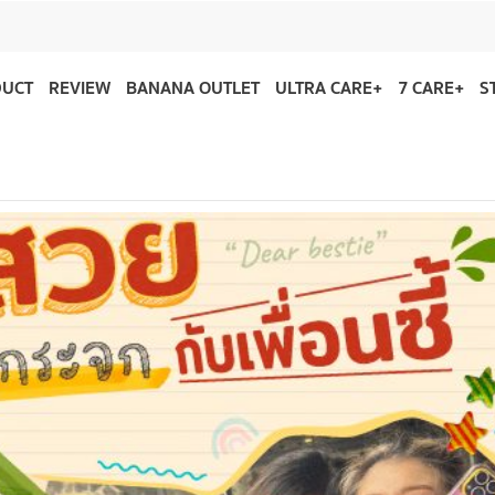
DUCT
REVIEW
BANANA OUTLET
ULTRA CARE+
7 CARE+
S