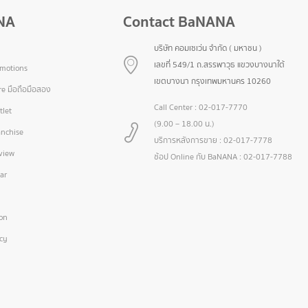
NA
Contact BaNANA
บริษัท คอมเซเว่น จำกัด ( มหาชน )
เลขที่ 549/1 ถ.สรรพาวุธ แขวงบางนาใต้
omotions
เขตบางนา กรุงเทพมหานคร 10260
e มือถือมือสอง
Call Center :
02-017-7770
let
(9.00 – 18.00 น.)
nchise
บริการหลังการขาย :
02-017-7778
view
ช้อป Online กับ BaNANA :
02-017-7788
ar
ion
icy