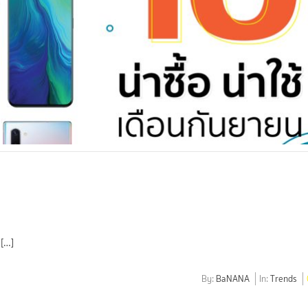
 […]
By:
BaNANA
In:
Trends