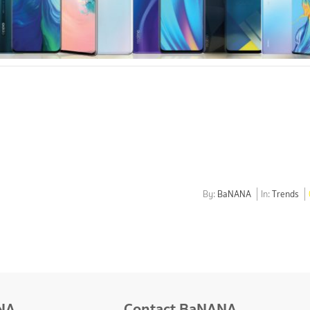
By:
BaNANA
In:
Trends
NA
Contact BaNANA