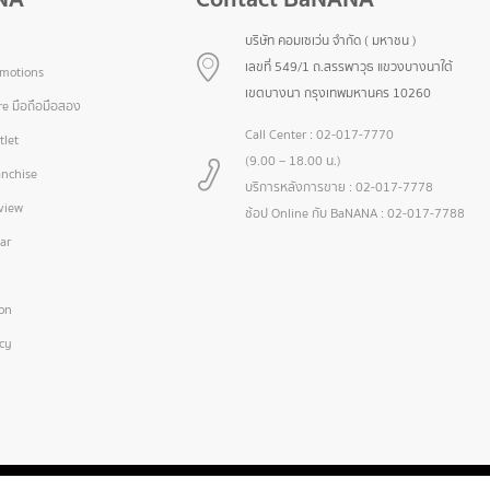
บริษัท คอมเซเว่น จำกัด ( มหาชน )
เลขที่ 549/1 ถ.สรรพาวุธ แขวงบางนาใต้
omotions
เขตบางนา กรุงเทพมหานคร 10260
e มือถือมือสอง
Call Center :
02-017-7770
let
(9.00 – 18.00 น.)
nchise
บริการหลังการขาย :
02-017-7778
view
ช้อป Online กับ BaNANA :
02-017-7788
ar
ion
icy