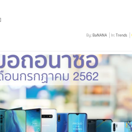
]
By:
BaNANA
In:
Trends