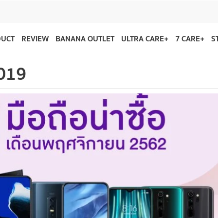
DUCT
REVIEW
BANANA OUTLET
ULTRA CARE+
7 CARE+
S
2019