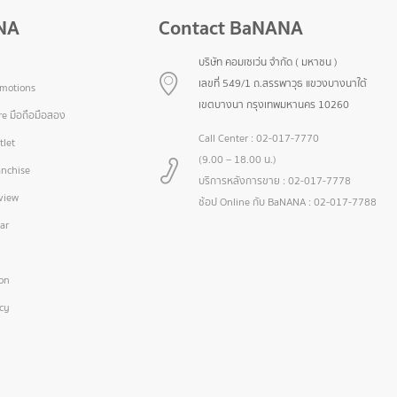
NA
Contact BaNANA
บริษัท คอมเซเว่น จำกัด ( มหาชน )
เลขที่ 549/1 ถ.สรรพาวุธ แขวงบางนาใต้
omotions
เขตบางนา กรุงเทพมหานคร 10260
e มือถือมือสอง
Call Center :
02-017-7770
let
(9.00 – 18.00 น.)
nchise
บริการหลังการขาย :
02-017-7778
view
ช้อป Online กับ BaNANA :
02-017-7788
ar
ion
icy