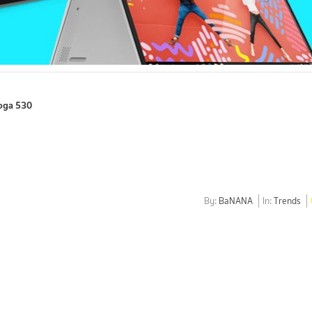
Yoga 530
By:
BaNANA
In:
Trends