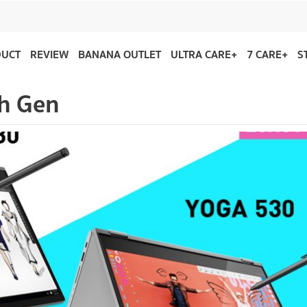
DUCT
REVIEW
BANANA OUTLET
ULTRA CARE+
7 CARE+
S
th Gen