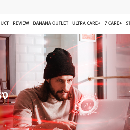
DUCT
REVIEW
BANANA OUTLET
ULTRA CARE+
7 CARE+
S