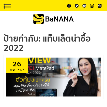
ป้ายกำกับ:
แท็บเล็ตน่าซื้อ
2022
26
พ.ค., 2022