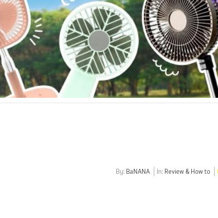
By:
BaNANA
In:
Review & How to