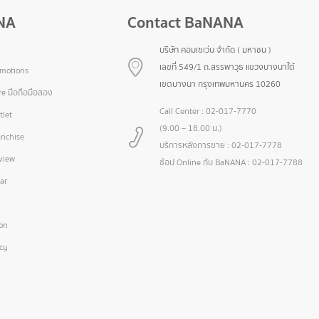
NA
Contact BaNANA
บริษัท คอมเซเว่น จำกัด ( มหาชน )
เลขที่ 549/1 ถ.สรรพาวุธ แขวงบางนาใต้
omotions
เขตบางนา กรุงเทพมหานคร 10260
e มือถือมือสอง
Call Center :
02-017-7770
let
(9.00 – 18.00 น.)
nchise
บริการหลังการขาย :
02-017-7778
view
ช้อป Online กับ BaNANA :
02-017-7788
ar
ion
icy