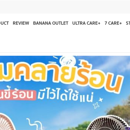
DUCT
REVIEW
BANANA OUTLET
ULTRA CARE+
7 CARE+
S