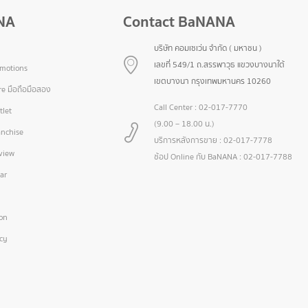
NA
Contact BaNANA
บริษัท คอมเซเว่น จำกัด ( มหาชน )
เลขที่ 549/1 ถ.สรรพาวุธ แขวงบางนาใต้
omotions
เขตบางนา กรุงเทพมหานคร 10260
e มือถือมือสอง
Call Center :
02-017-7770
let
(9.00 – 18.00 น.)
nchise
บริการหลังการขาย :
02-017-7778
view
ช้อป Online กับ BaNANA :
02-017-7788
ar
ion
icy