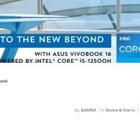
book
By:
BaNANA
In:
Review & How to