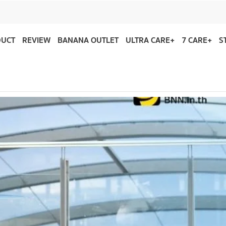
DUCT
REVIEW
BANANA OUTLET
ULTRA CARE+
7 CARE+
S